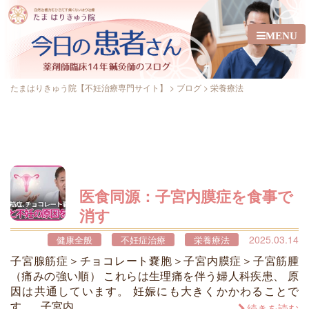
MENU
たまはりきゅう院【不妊治療専門サイト】
>
ブログ
>
栄養療法
医食同源：子宮内膜症を食事で
消す
2025.03.14
健康全般
不妊症治療
栄養療法
子宮腺筋症＞チョコレート嚢胞＞子宮内膜症＞子宮筋腫
（痛みの強い順） これらは生理痛を伴う婦人科疾患、 原
因は共通しています。 妊娠にも大きくかかわることで
す。 子宮内 …
続きを読む