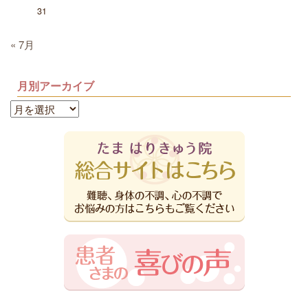
31
« 7月
月別アーカイブ
月
別
ア
ー
カ
イ
ブ