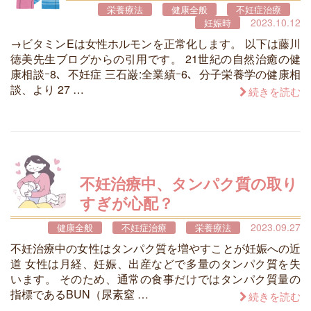
栄養療法
健康全般
不妊症治療
2023.10.12
妊娠時
→ビタミンEは女性ホルモンを正常化します。 以下は藤川
徳美先生ブログからの引用です。 21世紀の自然治癒の健
康相談ｰ8、不妊症 三石巌:全業績ｰ6、分子栄養学の健康相
談、より 27 …
続きを読む
不妊治療中、タンパク質の取り
すぎが心配？
2023.09.27
健康全般
不妊症治療
栄養療法
不妊治療中の女性はタンパク質を増やすことが妊娠への近
道 女性は月経、妊娠、出産などで多量のタンパク質を失
います。 そのため、通常の食事だけではタンパク質量の
指標であるBUN（尿素窒 …
続きを読む