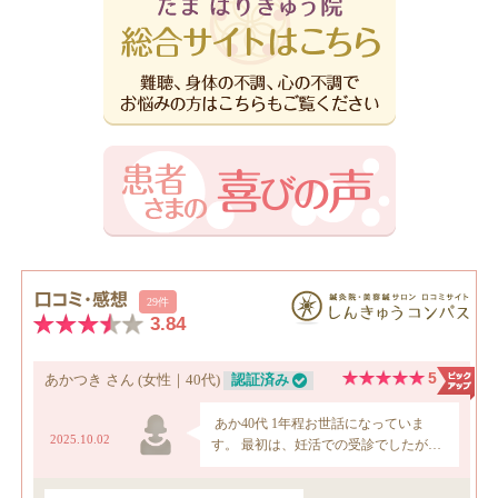
ー
カ
イ
ブ