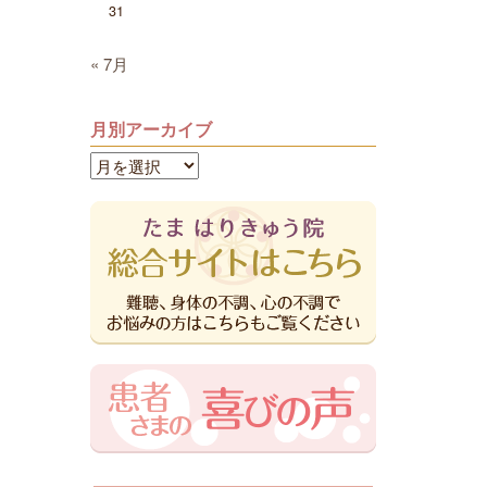
31
« 7月
月別アーカイブ
月
別
ア
ー
カ
イ
ブ