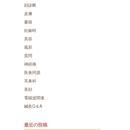
顔診断
皮膚
書籍
妊娠時
美容
風邪
質問
神経痛
医食同源
耳鼻科
美顔
電磁波関連
鍼灸Q＆A
最近の投稿