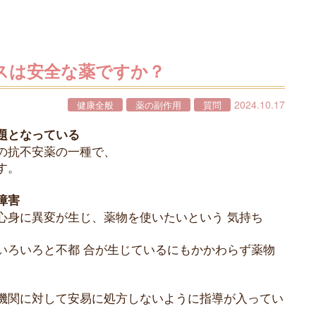
パスは安全な薬ですか？
2024.10.17
健康全般
薬の副作用
質問
題となっている
の抗不安薬の一種で、
す。
障害
心身に異変が生じ、薬物を使いたいという 気持ち
いろいろと不都 合が生じているにもかかわらず薬物
機関に対して安易に処方しないように指導が入ってい