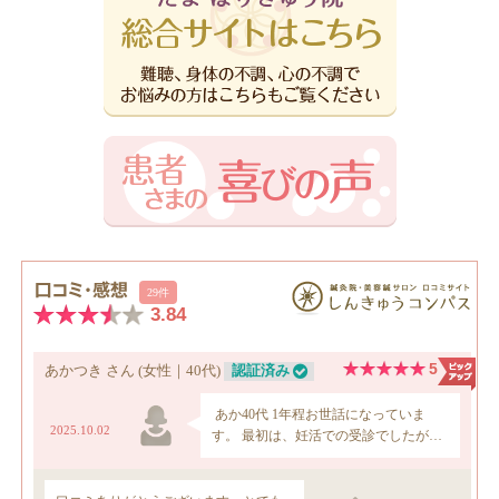
カ
イ
ブ