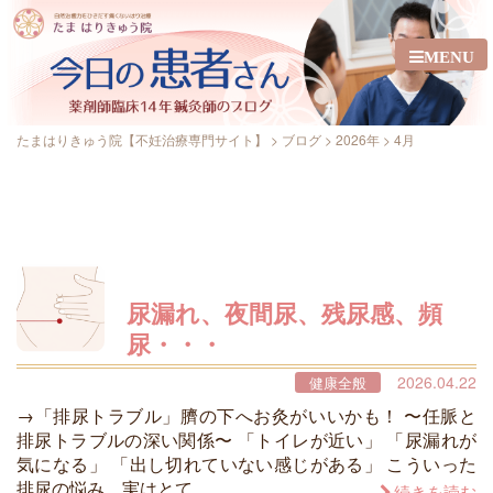
MENU
たまはりきゅう院【不妊治療専門サイト】
>
ブログ
>
2026年
>
4月
尿漏れ、夜間尿、残尿感、頻
尿・・・
2026.04.22
健康全般
→「排尿トラブル」臍の下へお灸がいいかも！ 〜任脈と
排尿トラブルの深い関係〜 「トイレが近い」 「尿漏れが
気になる」 「出し切れていない感じがある」 こういった
排尿の悩み、実はとて …
続きを読む