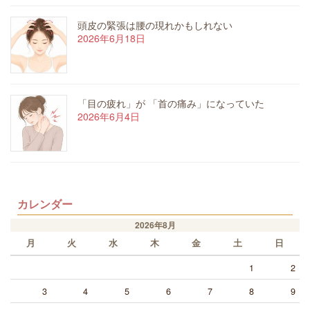
頭皮の緊張は腰の現れかもしれない
2026年6月18日
「目の疲れ」が 「首の痛み」になっていた
2026年6月4日
カレンダー
2026年8月
月
火
水
木
金
土
日
1
2
3
4
5
6
7
8
9