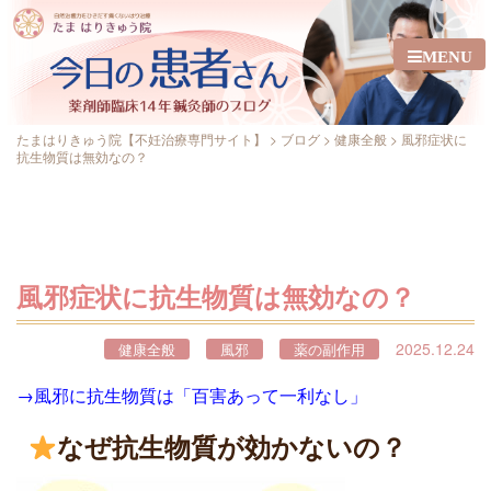
MENU
たまはりきゅう院【不妊治療専門サイト】
>
ブログ
>
健康全般
>
風邪症状に
抗生物質は無効なの？
風邪症状に抗生物質は無効なの？
2025.12.24
健康全般
風邪
薬の副作用
→風邪に抗生物質は「百害あって一利なし」
なぜ抗生物質が効かないの？