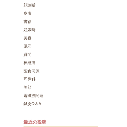
顔診断
皮膚
書籍
妊娠時
美容
風邪
質問
神経痛
医食同源
耳鼻科
美顔
電磁波関連
鍼灸Q＆A
最近の投稿