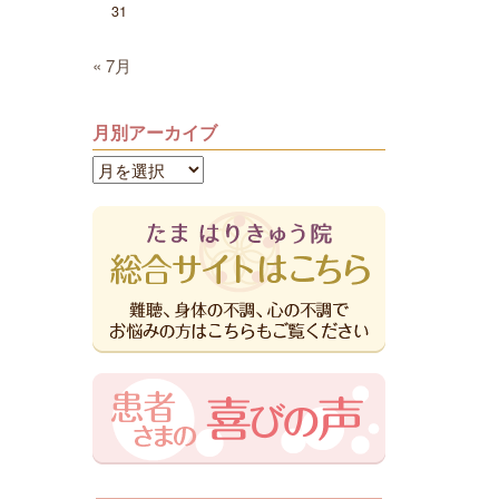
31
« 7月
月別アーカイブ
月
別
ア
ー
カ
イ
ブ