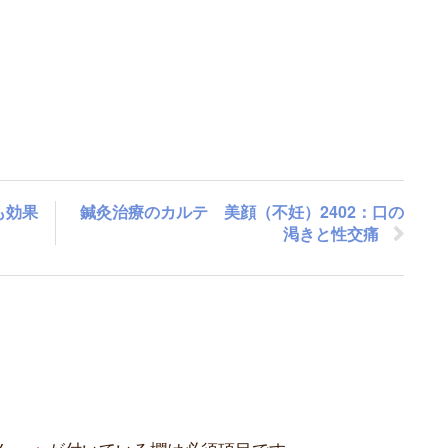
も効果
鍼灸治療のカルテ 美顔（不妊）2402：口の
渇きと性交痛