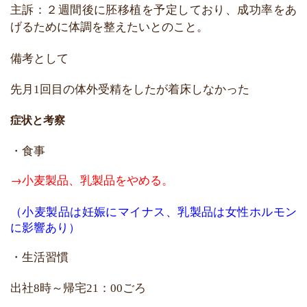
主訴：２週間後に胚移植を予定しており、
成功率をあ
げるために体調を整えたいとのこと。
備考として
先月
回目の体外受精をしたが着床しなかった
1
症状と考察
・食事
→小麦製品、乳製品をやめる。
（小麦製品は妊娠にマイナス、乳製品は女性ホルモン
に影響あり）
・生活習慣
出社
時～帰宅
：
8
21
00ごろ