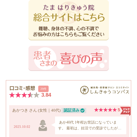
ア
ー
カ
イ
ブ