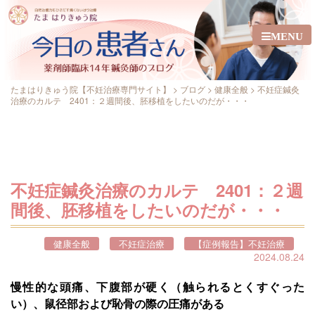
MENU
たまはりきゅう院【不妊治療専門サイト】
>
ブログ
>
健康全般
>
不妊症鍼灸
治療のカルテ 2401：２週間後、胚移植をしたいのだが・・・
不妊症鍼灸治療のカルテ 2401：２週
間後、胚移植をしたいのだが・・・
健康全般
不妊症治療
【症例報告】不妊治療
2024.08.24
慢性的な頭痛、下腹部が硬く（触られるとくすぐった
い）、鼠径部および恥骨の際の圧痛がある