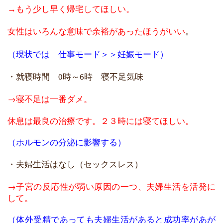
→もう少し早く帰宅してほしい。
女性はいろんな意味で余裕があったほうがいい
。
（現状では 仕事モード＞＞妊娠モード）
・
就寝時間
時～
時 寝不足気味
0
6
→寝不足は一番ダメ。
休息は最良の治療です。２３時には寝てほしい。
（ホルモンの分泌に影響する）
・夫婦生活はなし（セックスレス）
→子宮の反応性が弱い原因の一つ、夫婦生活を活発に
して。
（体外受精であっても夫婦生活があると成功率があが