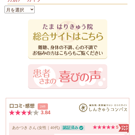
月
別
ア
ー
カ
イ
ブ