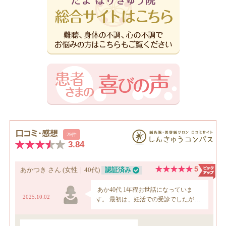
カ
イ
ブ