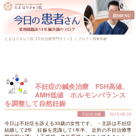
MENU
たまはりきゅう院【不妊治療専門サイト】
>
ブログ
>
卵巣年齢
不妊症の鍼灸治療 FSH高値、
AMH低値 ホルモンバランス
を調整して自然妊娠
2015.06.03
不妊症治療
今日は不妊症を訴える33歳の女性です。 ・主訴は不妊症
結婚して2年 妊娠を意識して1年半。 近所の不妊治療専