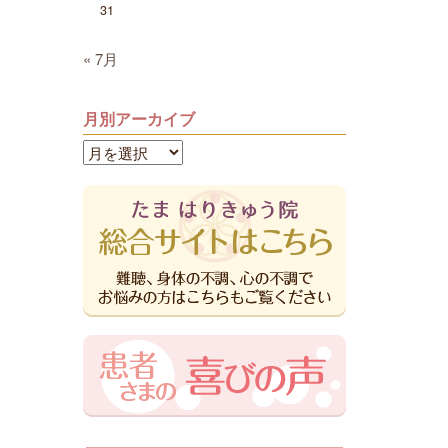
31
« 7月
月別アーカイブ
月
別
ア
ー
カ
イ
ブ