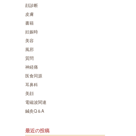
顔診断
皮膚
書籍
妊娠時
美容
風邪
質問
神経痛
医食同源
耳鼻科
美顔
電磁波関連
鍼灸Q＆A
最近の投稿