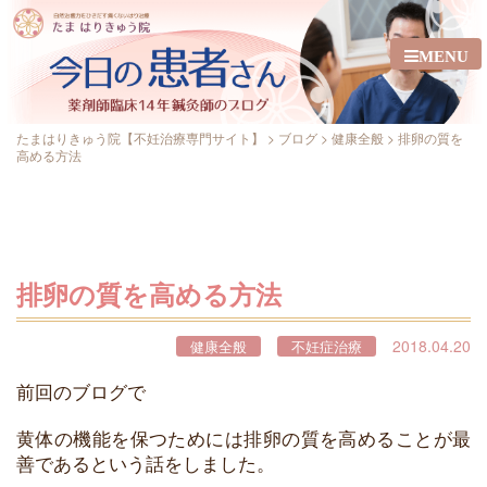
MENU
たまはりきゅう院【不妊治療専門サイト】
>
ブログ
>
健康全般
>
排卵の質を
高める方法
排卵の質を高める方法
2018.04.20
健康全般
不妊症治療
前回のブログで
黄体の機能を保つためには排卵の質を高めることが最
善であるという話をしました。