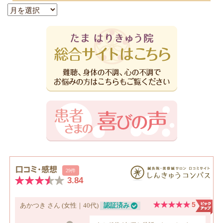
月
別
ア
ー
カ
イ
ブ