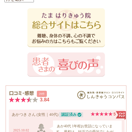
別
ア
ー
カ
イ
ブ