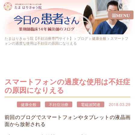
MENU
たまはりきゅう院【不妊治療専門サイト】
>
ブログ
>
健康全般
>
スマートフ
ォンの過度な使用は不妊症の原因になりえる
スマートフォンの過度な使用は不妊症
の原因になりえる
2018.03.29
健康全般
不妊症治療
電磁波関連
前回のブログでスマートフォンやタブレットの液晶画
面から放射される