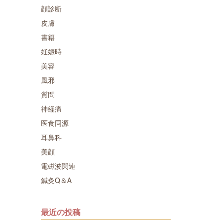
顔診断
皮膚
書籍
妊娠時
美容
風邪
質問
神経痛
医食同源
耳鼻科
美顔
電磁波関連
鍼灸Q＆A
最近の投稿