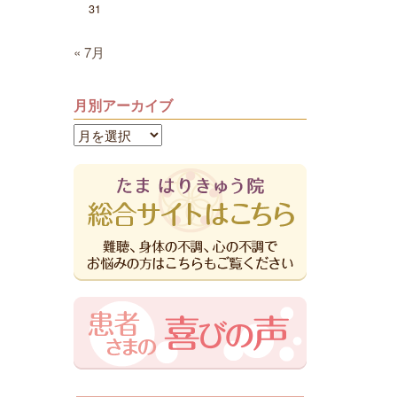
31
« 7月
月別アーカイブ
月
別
ア
ー
カ
イ
ブ