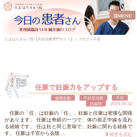
MENU
たまはりきゅう院【不妊治療専門サイト】
>
ブログ
>
不安
任脈で妊娠力をアップする
健康全般
不妊症治療
不安
2023.06.02
妊娠時
任脈の「任」は妊娠の「任」、妊娠と任脈は密接な関係
があります。 任脈は奇経の一つで、体の前正中線を流れ
る経絡です。 任は妊と同じ意味で、妊娠に関わる経絡で
す。 任脈は子宮から会陰 …
続きを読む