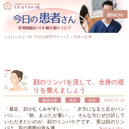
MENU
たまはりきゅう院【不妊治療専門サイト】
>
田巻 の記事
顔のリンパを流して、全身の巡
りを整えましょう
2026.07.30
健康全般
美容
美顔
「最近、顔がむくみやすい…」 「夕方になると足がパン
パン…」 「朝、まぶたが重い…」 そんな方にぜひ試して
いただきたいのが、顔のリンパケアです。 実は顔のリン
パは、耳の周囲や首を通 …
続きを読む