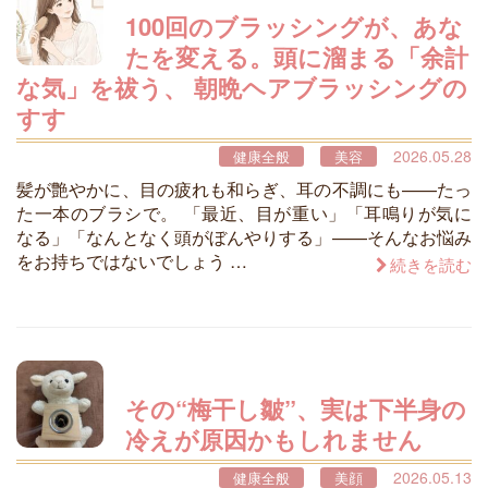
100回のブラッシングが、あな
たを変える。頭に溜まる「余計
な気」を祓う、 朝晩ヘアブラッシングの
すす
2026.05.28
健康全般
美容
髪が艶やかに、目の疲れも和らぎ、耳の不調にも——たっ
た一本のブラシで。 「最近、目が重い」「耳鳴りが気に
なる」「なんとなく頭がぼんやりする」——そんなお悩み
をお持ちではないでしょう …
続きを読む
その“梅干し皺”、実は下半身の
冷えが原因かもしれません
2026.05.13
健康全般
美顔