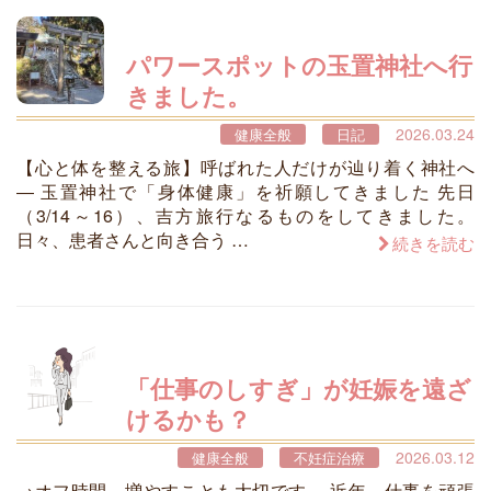
パワースポットの玉置神社へ行
きました。
2026.03.24
健康全般
日記
【心と体を整える旅】呼ばれた人だけが辿り着く神社へ
― 玉置神社で「身体健康」を祈願してきました 先日
（3/14～16）、吉方旅行なるものをしてきました。
日々、患者さんと向き合う …
続きを読む
「仕事のしすぎ」が妊娠を遠ざ
けるかも？
2026.03.12
健康全般
不妊症治療
→オフ時間、増やすことも大切です。 近年、仕事を頑張